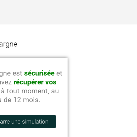
pargne
rgne est
sécurisée
et
uvez
récupérer vos
à tout moment, au
à de 12 mois.
rre une simulation