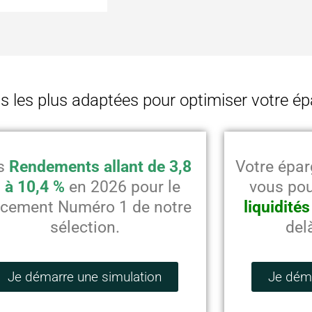
 les plus adaptées pour optimiser votre é
s
Rendements allant de 3,8
Votre épa
 à 10,4 %
en 2026 pour le
vous po
acement Numéro 1 de notre
liquidités
sélection.
del
Je démarre une simulation
Je déma