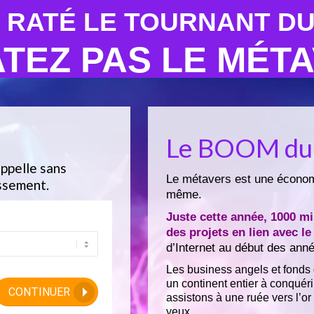
 RATÉ LE TOURNANT DU
ATEZ PAS LE MÉT
Le BOOM du
appelle sans
Le métavers est une
écono
ssement.
même.
Juste cette année, 1000 mil
des projets en lien avec l
d’Internet au début des ann
Les business angels et fonds 
un continent entier à conquérir
CONTINUER
assistons à une ruée vers l’o
yeux.